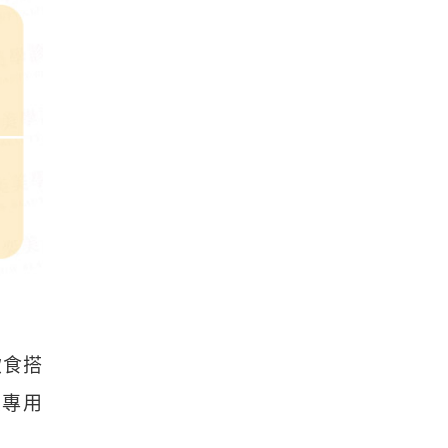
飲食搭
買專用