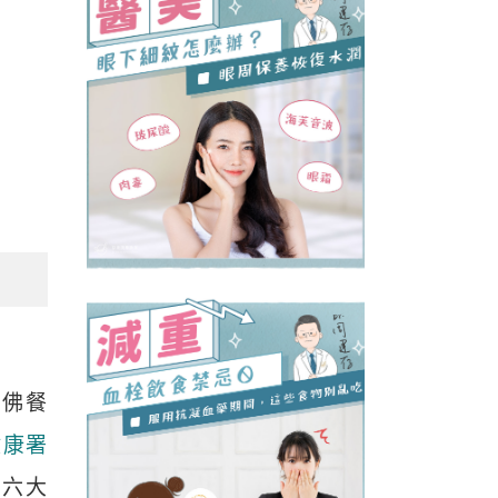
哈佛餐
健康署
分六大