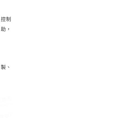
能控制
幫助，
精製、