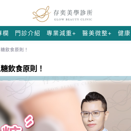
專欄
門診介紹
專業減重+
醫美微整+
健康
血糖飲食原則！
血糖飲食原則！