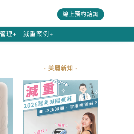
線上預約諮詢
管理+
減重案例+
- 美麗新知 -