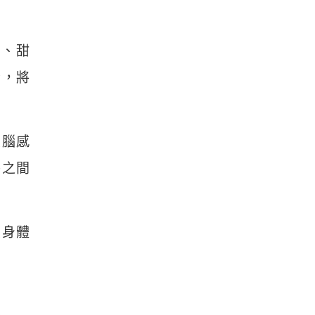
包、甜
素，將
大腦感
谷之間
重身體