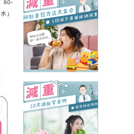
80-
糖水」