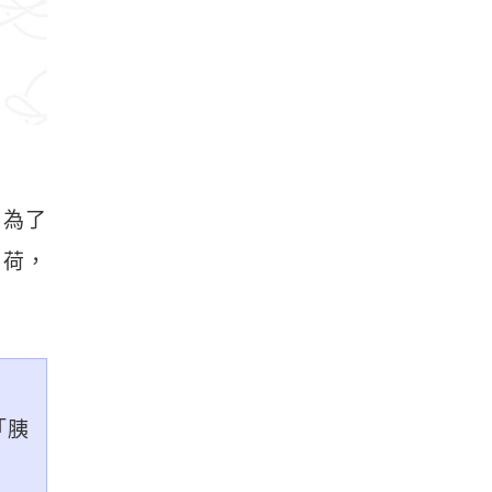
。為了
負荷，
「胰