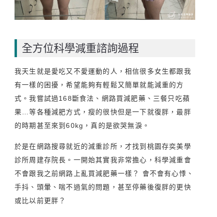
全方位科學減重諮詢過程
我天生就是愛吃又不愛運動的人，相信很多女生都跟我
有一樣的困擾，希望能夠有輕鬆又簡單就能減重的方
式。我嘗試過168斷食法、網路買減肥藥、三餐只吃蘋
果…等各種減肥方式，瘦的很快但是一下就復胖，最胖
的時期甚至來到60kg，真的是欲哭無淚。
於是在網路搜尋就近的減重診所，才找到桃園存奕美學
診所周建存院長。一開始其實我非常擔心，科學減重會
不會跟我之前網路上亂買減肥藥一樣？ 會不會有心悸、
手抖、頭暈、喘不過氣的問題，甚至停藥後復胖的更快
或比以前更胖？