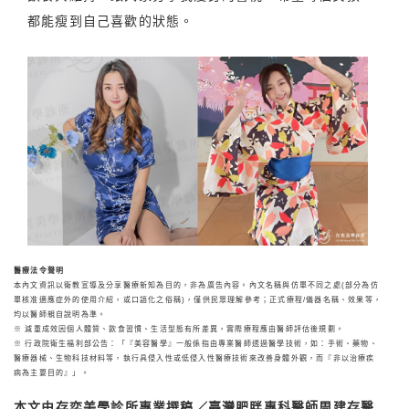
都能瘦到自己喜歡的狀態。
醫療法令聲明
本內文資訊以衛教宣導及分享醫療新知為目的，非為廣告內容。內文名稱與仿單不同之處(部分為仿
單核准適應症外的使用介紹，或口語化之俗稱)，僅供民眾理解參考；正式療程/儀器名稱、效果等，
均以醫師親自說明為準。
※ 減重成效因個人體質、飲食習慣、生活型態有所差異，實際療程應由醫師評估後規劃。
※ 行政院衛生福利部公告：「『美容醫學』一般係指由專業醫師透過醫學技術，如：手術、藥物、
醫療器械、生物科技材料等，執行具侵入性或低侵入性醫療技術來改善身體外觀，而『非以治療疾
病為主要目的』」。
本文由存奕美學診所專業撰稿／臺灣肥胖專科醫師周建存醫