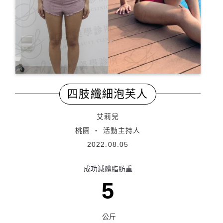
四肢纖細泡芙人
艾莉兒
桃園 ‧ 活動主持人
2022.08.05
成功減體脂肪重
5
公斤