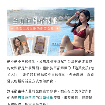
是不是不喜歡運動，又想減肥瘦身呢? 台灣有高達五成
的女性都是外表纖細，體脂肪率卻超標的「泡芙女孩(泡
芙人)」，她們的共通點如不喜歡運動，外表纖細，喜歡
嘗試輕鬆的減重方式例如節食。
讓活動主持人艾莉兒跟我們聊聊，她在存奕美學診所如
何透過
周建存院長
的
科學減重
療程，調整體質，健康降
下體脂肪，拒當泡芙女孩！