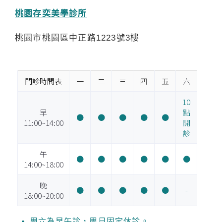
桃園存奕美學診所
桃園市桃園區中正路1223號3樓
門診時間表
一
二
三
四
五
六
10
早
點
●
●
●
●
●
11:00~14:00
開
診
午
●
●
●
●
●
●
14:00~18:00
晚
●
●
●
●
●
-
18:00~20:00
周六為早午診，周日固定休診。