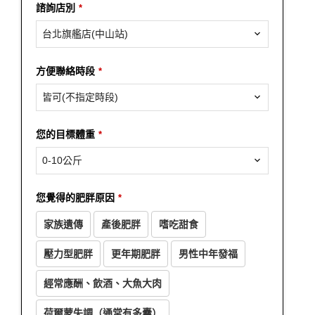
諮詢店別
*
台北旗艦店(中山站)
方便聯絡時段
*
皆可(不指定時段)
您的目標體重
*
0-10公斤
Phone
您覺得的肥胖原因
*
Number
*
家族遺傳
產後肥胖
嗜吃甜食
壓力型肥胖
更年期肥胖
男性中年發福
經常應酬、飲酒、大魚大肉
荷爾蒙失調（通常有多囊）