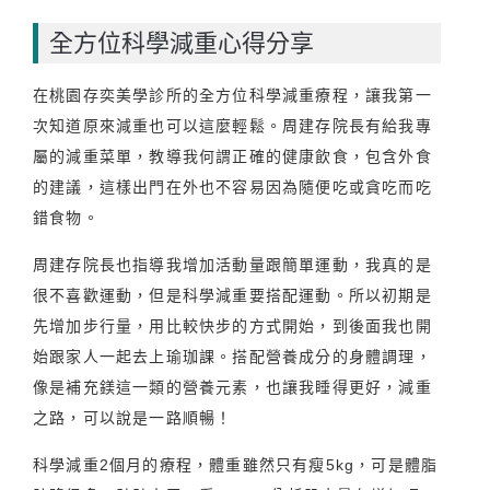
全方位科學減重心得分享
在桃園存奕美學診所的全方位科學減重療程，讓我第一
次知道原來減重也可以這麼輕鬆。周建存院長有給我專
屬的減重菜單，教導我何謂正確的健康飲食，包含外食
的建議，這樣出門在外也不容易因為隨便吃或貪吃而吃
錯食物。
周建存院長也指導我增加活動量跟簡單運動，我真的是
很不喜歡運動，但是科學減重要搭配運動。所以初期是
先增加步行量，用比較快步的方式開始，到後面我也開
始跟家人一起去上瑜珈課。搭配營養成分的身體調理，
像是補充鎂這一類的營養元素，也讓我睡得更好，減重
之路，可以說是一路順暢！
科學減重2個月的療程，體重雖然只有瘦5kg，可是體脂