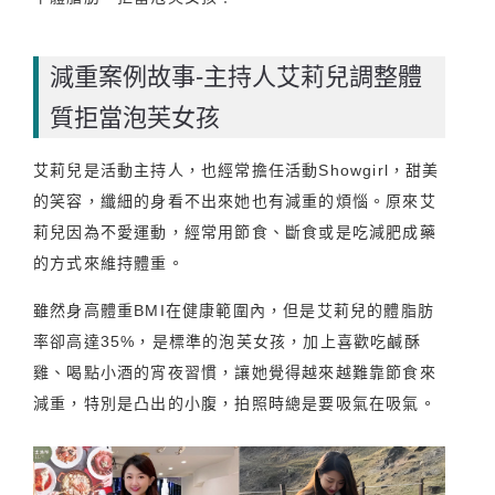
減重案例故事-主持人艾莉兒調整體
質拒當泡芙女孩
艾莉兒是活動主持人，也經常擔任活動Showgirl，甜美
的笑容，纖細的身看不出來她也有減重的煩惱。原來艾
莉兒因為不愛運動，經常用節食、斷食或是吃減肥成藥
的方式來維持體重。
雖然身高體重BMI在健康範圍內，但是艾莉兒的體脂肪
率卻高達35%，是標準的泡芙女孩，加上喜歡吃鹹酥
雞、喝點小酒的宵夜習慣，讓她覺得越來越難靠節食來
減重，特別是凸出的小腹，拍照時總是要吸氣在吸氣。