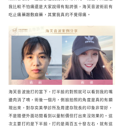
我比較不怕痛還是大家說得有點誇張，海芙音波術前有
吃止痛藥跟敷麻藥，其實我真的不覺得痛。
海芙音波施打的當下，打半臉的對照就可以看到我的嘴
邊肉消了唷，術後一個月，側臉拍照的角度是真的有顯
現出來，對存奕美學診所及周建存院長的印象非常好，
不是隨便外面坊間看到以量制價但打出來沒效果的。這
次主要打的是下半臉，打的是兩百五十發左右，就有這