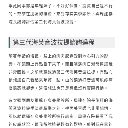
畢竟同事都是年輕妹子，不好好保養、投資自己是不行
的。茶茶在朋友的推薦下來到存奕美學診所，與周建存
院長諮詢評估第三代海芙音波拉提。
第三代海芙音波拉提諮詢過程
隨著年齡的增長，臉上的肉肉感覺受到地心引力的影
響，在鏡頭上有點垂下來了，而且嘴邊肉日漸發達讓我
非常困擾。之前就聽說過第三代海芙音波拉提，有點心
動想讓自己看起來年輕一點。由於聽過打音波可能疼痛
度很高就卻步，這個想法也只是想但沒有實際行動。
有次聽到朋友推薦存奕美學診所，周建存院長施打的海
芙音波拉提手法很精準之外，裡面美容師也非常親切，
所以就選擇存奕美學診所進行諮詢，周建存院長看了我
的皮膚狀況，跟我解說這是輕微的鬆弛，針對我在意的