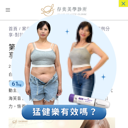
×
Toggle
navigation
首頁
/
案例分享
/
第三代海芙音波拉提|網紅案例分
享-對抗地心引力恢復青春緊實度
第三代海芙音波拉提|網紅案例分
享-對抗地心引力恢復青春緊實度
25歲以後，身體新陳代謝變慢，隨著年齡增長，膠原蛋
白日漸流失。更因為地心引力的關係，臉部肌膚鬆弛下
垂，甚至出現嘴邊肉，顯得沒有精神又有老態。就讓活
動主持人茶茶跟我們分享，她在存奕美學診所的第三代
海芙音波拉提心得，周建存院長如何幫她對抗地心引
力，恢復青春緊實度。