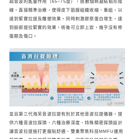
超音波的能量作用（65~75度），由數個熱凝結點形成
線，直接精準治療，使得皮下筋膜組織收縮、重組，以
達到緊實拉提及雕塑效果。同時刺激膠原蛋白增生，達
到臉部提拉緊實的效果，術後可立即上妝，幾乎沒有修
復期及傷口。
並且第三代海芙音波拉提有別於其他音波拉提儀器，提
供六種音波拉探頭、六種治療深度、特殊精密探頭設計
讓音波拉提施打更服貼舒適、雙重聚焦科技MMFU運用