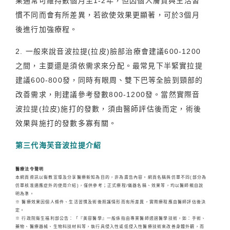
果通常可維持數個月至1-2年，但因個人膚質與生活習
慣不同而會有所差異，若欲使效果更顯著，可於3個月
後進行加強療程。
2. 一般來說音波拉提(拉皮)臉部治療會建議600-1200
之間，主要還是須依需求來分配。最常見下半緊實拉提
建議600-800發，同時有眼周、雙下巴等全臉到頸部的
改善需求，則建議參考發數800-1200發。當然實際音
波拉提(拉皮)施打的發數，須由醫師評估後而定，術後
效果與施打的發數多寡有關。
第三代海芙音波拉提介紹
醫療法令聲明
本網頁資訊以衛教宣導及分享醫療新知為目的，非為廣告內容。網頁名稱與仿單不同(部分為
仿單核准適應症外的使用介紹)，僅供參考；正式療程/儀器名稱、效果等，均以醫師親自說
明為準。
※ 醫療效果因個人條件、生活習慣及術後照護情形而有所差異，實際療程應由醫師評估後決
定。
※ 行政院衛生福利部公告：「『美容醫學』一般係指由專業醫師透過醫學技術，如：手術、
藥物、醫療器械、生物科技材料等，執行具侵入性或低侵入性醫療技術來改善身體外觀，而