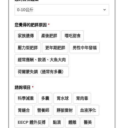
0-10公斤
您覺得的肥胖原因
*
家族遺傳
產後肥胖
嗜吃甜食
壓力型肥胖
更年期肥胖
男性中年發福
經常應酬、飲酒、大魚大肉
荷爾蒙失調（通常有多囊）
諮詢項目
*
科學減重
多囊
胃水球
胃肉毒
胃縫合
營養師
靜脈雷射
血液淨化
EECP 體外反搏
點滴
體雕
醫美