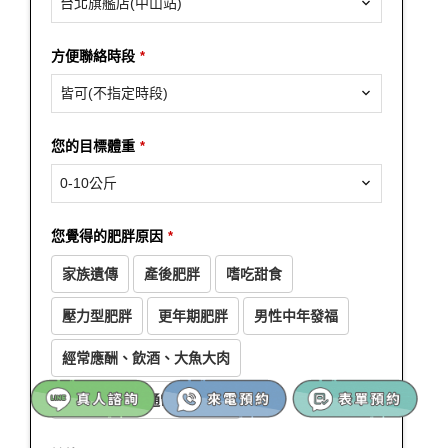
台北旗艦店(中山站)
方便聯絡時段
*
皆可(不指定時段)
您的目標體重
*
0-10公斤
您覺得的肥胖原因
*
家族遺傳
產後肥胖
嗜吃甜食
壓力型肥胖
更年期肥胖
男性中年發福
經常應酬、飲酒、大魚大肉
荷爾蒙失調（通常有多囊）