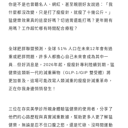
你是不是也曾聽名人、網紅、甚至親朋好友說過：「我
什麼都沒改變，只是打了瘦瘦針，就瘦了十幾公斤。」
猛健樂效果真的這麼好嗎？切過胃還能打嗎？更年期有
用嗎？工作超忙哪有時間配合療程？
全球肥胖聯盟預測，全球 51% 人口在未來12年會有過
重或肥胖問題，許多人都擔心自己未來會成為其中一
員…但好消息是，2026年起，瘦瘦針專利陸續到期，猛
健樂這類新一代的減重藥物（GLP-1/GIP 雙受體）將
更加普及，這場可能改寫人類減重的瘦瘦針減重革命，
正在你我身邊悄悄發生！
三位在存奕美學診所親身體驗猛健樂的使用者，分享了
他們的心路歷程與真實減重數據，幫助更多人更了解猛
健樂，無論是忍不住口腹之慾，還是忙碌、沒時間運動