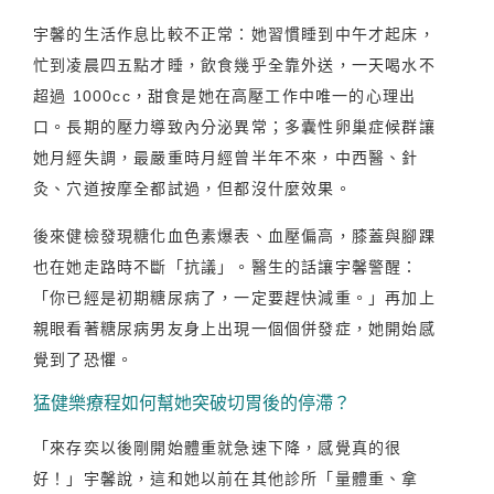
宇馨的生活作息比較不正常：她習慣睡到中午才起床，
忙到凌晨四五點才睡，飲食幾乎全靠外送，一天喝水不
超過 1000cc，甜食是她在高壓工作中唯一的心理出
口。長期的壓力導致內分泌異常；多囊性卵巢症候群讓
她月經失調，最嚴重時月經曾半年不來，中西醫、針
灸、穴道按摩全都試過，但都沒什麼效果。
後來健檢發現糖化血色素爆表、血壓偏高，膝蓋與腳踝
也在她走路時不斷「抗議」。醫生的話讓宇馨警醒：
「你已經是初期糖尿病了，一定要趕快減重。」再加上
親眼看著糖尿病男友身上出現一個個併發症，她開始感
覺到了恐懼。
猛健樂療程如何幫她突破切胃後的停滯？
「來存奕以後剛開始體重就急速下降，感覺真的很
好！」宇馨說，這和她以前在其他診所「量體重、拿