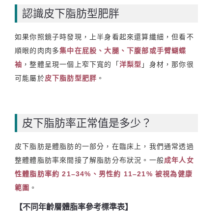
認識皮下脂肪型肥胖
如果你照鏡子時發現，上半身看起來還算纖細，但看不
順眼的肉肉多
集中在屁股、大腿、下腹部或手臂蝴蝶
袖
，整體呈現一個上窄下寬的「
洋梨型
」身材，那你很
可能屬於
皮下脂肪型肥胖
。
皮下脂肪率正常值是多少？
皮下脂肪是體脂肪的一部分，在臨床上，我們通常透過
整體體脂肪率來間接了解脂肪分布狀況。一般
成年人女
性體脂肪率約 21–34%、男性約 11–21% 被視為健康
範圍
。
【不同年齡層體脂率參考標準表】