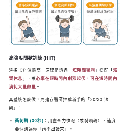
高強度間歇訓練 (HIIT)
這招 CP 值很高，原理是透過「
短時間衝刺
」搭配「
短
暫休息
」，讓
心率在短時間內劇烈起伏，可在短時間內
消耗大量熱量
。
具體該怎麼做？周建存醫師推薦新手的「30/30 法
則」：
衝刺期 (30秒)
：用盡全力快跑（或騎飛輪），速度
要快到讓你「講不出話來」。