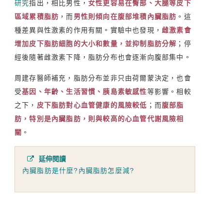
研究
指出，相比男性，
女性更容易在
臀部、大腿等皮下
區域累積脂肪
，而
男性則傾向在腹部堆積內臟脂肪
。這
種差異與性激素的作用有關。實驗中也發現，
雌激素會
增加皮下脂肪細胞的大小和數量，並抑制脂肪分解
；停
經後隨著雌激素下降，脂肪分布也會逐漸向腹部集中。
周建存醫師補充，脂肪分布並非只由荷爾蒙決定，也會
受
基因、年齡、生活習慣、胰島素敏感性
等影響。相較
之下，
皮下脂肪對心血管健康的風險較低
；而
腹部脂
肪，特別是內臟脂肪，則與較高的心血管代謝風險相
關
。
延伸閱讀
內臟脂肪是什麼?內臟脂肪怎麼減?