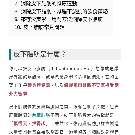
7.
消除皮下脂肪的推薦運動
8.
消除皮下脂肪，減脂不減肌的飲食策略
9.
來存奕美學，用對方法消除皮下脂肪
10.
皮下脂肪常見問題
皮下脂肪是什麼？
你可以把皮下脂肪（Subcutaneous Fat）想像成是房
屋外牆的隔熱層，或是包裹身體的防撞氣泡紙，它的主
要工作是
替身體保
溫
，以及
保護肌肉骨骼不要直接受到
外力衝
擊
。
皮下脂肪位於皮膚與肌肉之間，跟躲在肚子深處、包著
肝臟腸胃的
內臟脂肪
不同，皮下脂肪最大的特徵就是
「
摸得到、捏得起
」。雖然它不像內臟脂肪那樣會製造
大量發炎物質直接攻擊器官，適量的皮下脂肪對身體有