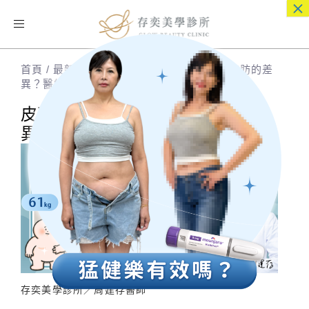
×
Toggle
navigation
首頁
/
最新消息
/
皮下脂肪怎麼減？與內臟脂肪的差
異？醫師整理 3 大減脂方向！
皮下脂肪怎麼減？與內臟脂肪的差
異？醫師整理 3 大減脂方向！
存奕美學診所／周建存醫師