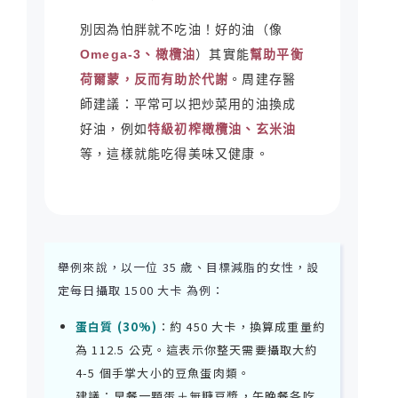
別因為怕胖就不吃油！好的油（像
Omega-3、橄欖油
）其實能
幫助平衡
荷爾蒙，反而有助於代謝
。周建存醫
師建議：平常可以把炒菜用的油換成
好油，例如
特級初榨橄欖油、玄米油
等，這樣就能吃得美味又健康。
舉例來說，以一位 35 歲、目標減脂的女性，設
定每日攝取 1500 大卡 為例：
蛋白質 (30%)
：約 450 大卡，換算成重量約
為 112.5 公克。這表示你整天需要攝取大約
4-5 個手掌大小的豆魚蛋肉類。
建議：早餐一顆蛋＋無糖豆漿，午晚餐各吃