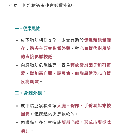
幫助，但堆積過多也會影響外觀。
一、健康風險：
皮下脂肪相對安全，少量有助於
保溫和能量儲
存
；
過多主要會影響外觀
，對
心血管代謝風險
的直接影響較低
。
內臟脂肪危險性高，容易
釋放發炎因子和荷爾
蒙
，
增加高血壓、糖尿病、血脂異常及心血管
疾病風險
。
二、身體外觀：
皮下脂肪累積會讓
大腿、臀部、手臂看起來較
圓潤
，但摸起來還是軟軟的。
內臟脂肪多則會造成
腹部凸起，形成小腹或啤
酒肚
。