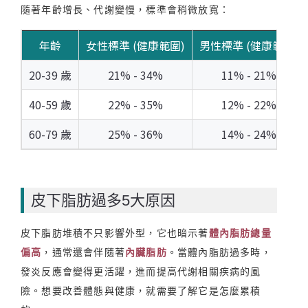
隨著年齡增長、代謝變慢，標準會稍微放寬：
年齡
女性標準 (健康範圍)
男性標準 (健康範圍)
20-39 歲
21% - 34%
11% - 21%
40-59 歲
22% - 35%
12% - 22%
60-79 歲
25% - 36%
14% - 24%
皮下脂肪過多5大原因
皮下脂肪堆積不只影響外型，它也暗示著
體內脂肪總量
偏高
，通常還會伴隨著
內臟脂肪
。當體內脂肪過多時，
發炎反應會變得更活躍，進而提高代謝相關疾病的風
險。想要改善體態與健康，就需要了解它是怎麼累積