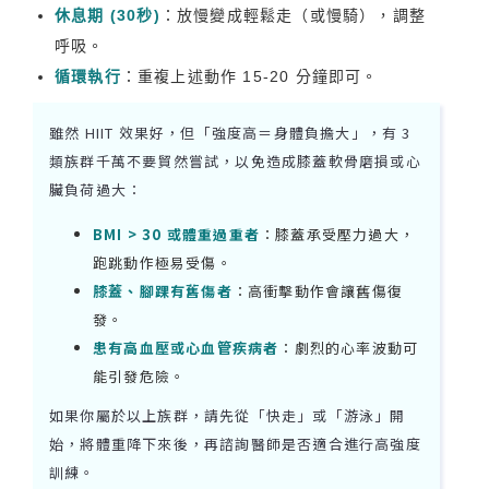
休息期 (30秒)
：放慢變成輕鬆走（或慢騎），調整
呼吸。
循環執行
：重複上述動作 15-20 分鐘即可。
雖然 HIIT 效果好，但「強度高＝身體負擔大」，有 3
類族群千萬不要貿然嘗試，以免造成膝蓋軟骨磨損或心
臟負荷過大：
BMI > 30 或體重過重者
：膝蓋承受壓力過大，
跑跳動作極易受傷。
膝蓋、腳踝有舊傷者
：高衝擊動作會讓舊傷復
發。
患有高血壓或心血管疾病者
：劇烈的心率波動可
能引發危險。
如果你屬於以上族群，請先從「快走」或「游泳」開
始，將體重降下來後，再諮詢醫師是否適合進行高強度
訓練。