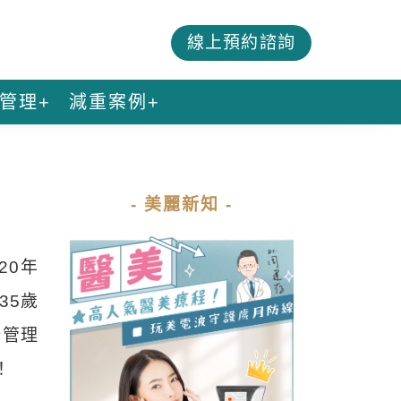
線上預約諮詢
管理+
減重案例+
- 美麗新知 -
20年
35歲
康管理
！