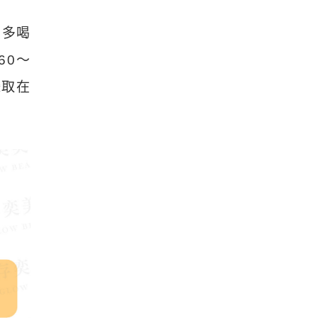
、多喝
60～
攝取在