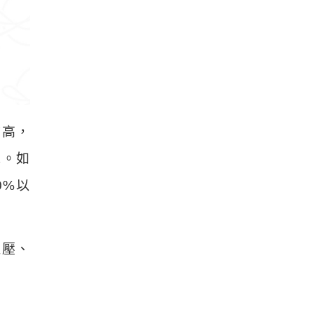
愈高，
寡。如
0%以
血壓、