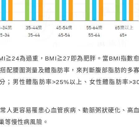
I≧24為過重，BMI≧27即為肥胖。當BMI指數
搭配腰圍測量及體脂肪率，來判斷腹部脂肪的多
分；男性體脂肪率>25%以上、女性體脂肪率>3
常人更容易罹患心血管疾病、動脈粥狀硬化、高
巢等慢性病風險。