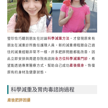
瑩珍恰巧聽到朋友在討論
科學減重方法
，才發現原來有
朋友在減重診所擔任護理人員，新的減重療程跟自己過
往的減重經驗非常不一樣，許多肥胖問題都能改善，因
此立即安排與周建存院長諮詢
全方位科學減重門診
，希
望能透過專業醫療方式，幫助自己成功
產後瘦身
，恢復
原有的身材及健康狀態。
科學減重及胃肉毒諮詢過程
產後肥胖困擾