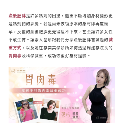
產後肥胖
是許多媽媽的困擾，體重不斷增加身材變形更
是媽媽們的夢魘。若是尚未恢復原本的身材即再度懷
孕，反覆的產後肥胖更覺得瘦不下來，甚至讓許多女性
不敢生育。讓素人瑩珍跟我們分享產後肥胖嘗試過的
減
重方式
，以及她在存奕美學診所如何透過周建存院長的
胃肉毒
及科學減重，成功恢復好身材經驗。