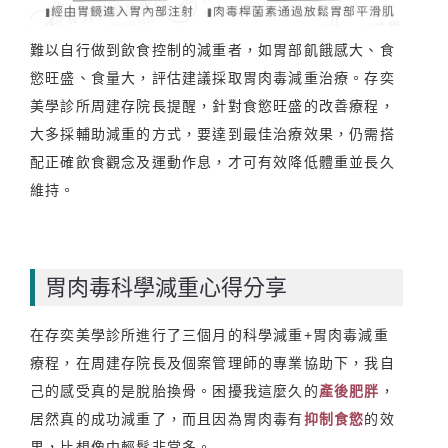
難以自行做到飲食控制的減重者，如胃部飢餓感大、食
慾旺盛、食量大，評估建議採取胃肉毒減重治療。存奕
美學診所周建存院長提醒，針對食慾旺盛的改善療程，
大多採輔助減重的方式，要達到最佳治療效果，仍需搭
配正確飲食觀念及運動作息，才可有效降低體重並長久
維持。
胃肉毒科學減重心得分享
在存奕美學診所進行了三個月的科學減重+胃肉毒減重
療程，在周建存院長及個案管理師的專業協助下，我自
己的感受真的是脫胎換骨。困擾我這麼久的
產後肥胖
，
居然真的成功減重了，而且因為胃肉毒有
抑制食慾
的效
果，比想像中輕鬆非常多。