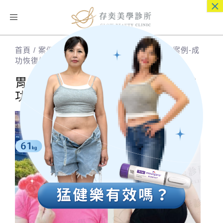
×
Toggle
navigation
首頁
/
案例分享
/
胃肉毒減重 | 素人產後肥胖案例-成
功恢復好身材
胃肉毒減重 | 素人產後肥胖案例-成
功恢復好身材