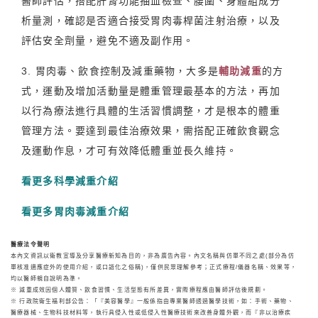
醫師評估，搭配肝腎功能抽血檢查、腰圍、身體組成分
析量測，確認是否適合接受胃肉毒桿菌注射治療，以及
評估安全劑量，避免不適及副作用。
3. 胃肉毒、飲食控制及減重藥物，大多是
輔助減重
的方
式，運動及增加活動量是體重管理最基本的方法，再加
以行為療法進行具體的生活習慣調整，才是根本的體重
管理方法。要達到最佳治療效果，需搭配正確飲食觀念
及運動作息，才可有效降低體重並長久維持。
看更多科學減重介紹
看更多胃肉毒減重介紹
醫療法令聲明
本內文資訊以衛教宣導及分享醫療新知為目的，非為廣告內容。內文名稱與仿單不同之處(部分為仿
單核准適應症外的使用介紹，或口語化之俗稱)，僅供民眾理解參考；正式療程/儀器名稱、效果等，
均以醫師親自說明為準。
※ 減重成效因個人體質、飲食習慣、生活型態有所差異，實際療程應由醫師評估後規劃。
※ 行政院衛生福利部公告：「『美容醫學』一般係指由專業醫師透過醫學技術，如：手術、藥物、
醫療器械、生物科技材料等，執行具侵入性或低侵入性醫療技術來改善身體外觀，而『非以治療疾