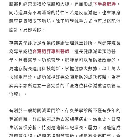
腰部也經常囤積於屁股和大腿，進而形成
下半身肥胖
，
同時還具有不易消除的特性。若是反覆減肥，也會讓身
體容易累積皮下脂肪。除了科學減重方式也可以搭配消
脂針，局部消除。
存奕美學診所是專業的健康管理減重診所，周建存院長
為專業認證
台灣肥胖專科醫師
，擅長健康減重預防醫
學、營養醫學、功能醫學。肥胖是可以預防及改善的，
周建存院長運用科技創新，掌握健康大數據，以上萬人
次減重門診，成功減掉好幾公噸脂肪的成功經驗，為存
奕美學診所建立一套完善的「全方位科學減重健康管理
流程」。
有別於一般坊間減重門診，存奕美學診所不僅有多年的
豐富經驗，詳細依照您過去家族疾病史、減重史、日常
生活習慣分析，特別是隨著年紀增長、壓力，可能造成
荷爾蒙失調、經期不規則等表徵。或是有食慾旺盛、食