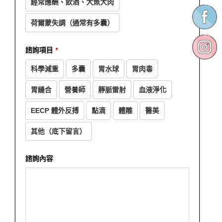
經常應酬、飲酒、大魚大肉
荷爾蒙失調（通常有多囊）
Email
諮詢項目
*
Address
*
科學減重
多囊
胃水球
胃肉毒
胃縫合
營養師
靜脈雷射
血液淨化
EECP 體外反搏
點滴
體雕
醫美
其他（底下留言）
諮詢內容