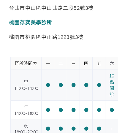
台北市中山區中山北路二段52號3樓
桃園存奕美學診所
桃園市桃園區中正路1223號3樓
門診時間表
一
二
三
四
五
六
10
早
點
●
●
●
●
●
11:00~14:00
開
診
午
●
●
●
●
●
●
14:00~18:00
晚
●
●
●
●
●
-
18:00~20:00