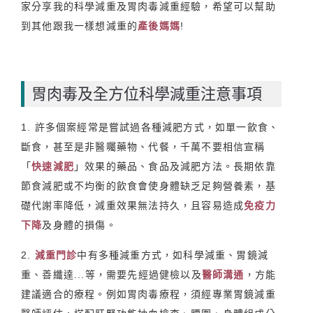
家分享我的科學減重及胃肉毒減重經驗，希望可以幫助
到其他跟我一樣想減重的
產後媽媽
!
胃肉毒及全方位科學減重注意事項
1. 許多個案經常是嘗試過各種減肥方式，如單一飲食、
斷食，甚至是非醫囑藥物、代餐，千萬不要相信宣稱
「
快速減肥
」效果的藥品、食品及減肥方法。長期依靠
節食減肥或不均衡的飲食會使身體缺乏足夠營養素，基
礎代謝率降低，減重效果無法持久，且容易造成
免疫力
下降
及身體的損傷。
2.
減重門診
中有多種減重方式，如科學減重、胃鏡減
重、善纖達...等，需要先經過健檢以及
醫師溝通
，方能
建議適合的療程。例如胃肉毒療程，須經專業胃鏡減重