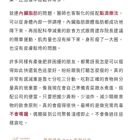
就連
內臟脂肪
的問題，醫師也客製化的搭配
點滴療法
，
可以從身體內部一併調裡，內臟脂肪跟體脂肪都成功地
降下來，再搭配科學減重的飲食方式跟周建存院長建議
的簡單運動，肌肉量也沒有掉下來，身形瘦了一大圈，
也沒有皮膚鬆垮的問題。
許多同樣有產後肥胖困擾的朋友，都驚訝我怎麼可以瘦
得如此快還氣色這麼好，紛紛跟我打聽怎麼瘦的。真的
非常有感減重是靠七分吃三分動，吃對正確的食物與分
量真的很重要，像我現在會自己準備青菜跟水煮蛋，搭
配公司的便當，只要把握少澱粉、少油炸、減少精緻食
物的飲食原則，真的會瘦得很快。最棒的是做完胃肉毒
不會嘴饞
，偶爾碰到公司聚餐淺嚐即止，不會像過往這
樣貪吃。