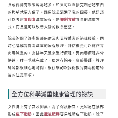
食或偶爾有聚餐容易吃多，如果可以直接克制想吃東西
的慾望就更方便了。跟周院長溝通了我的困擾，他建議
可以考慮
胃肉毒
減重療程，是
抑制食欲
食量的減重方
式，而且還可以改善大腦的飲食慾望。
院長詢問了許多胃部疾病及肉毒桿菌素的過往經驗，同
時也講解胃肉毒減重的療程原理，評估後是可以施作胃
肉毒減重的，安排半天過來進行療程。胃肉毒療程非常
快速，睡一覺就完成了，周建存院長、麻醉醫師、護理
師等都很細心地詢問，很仔細的跟我衛教胃肉毒術前術
後的注意事項。
全方位科學減重健康管理的祕訣
女性身上有子宮及卵巢，為了保護器官，更容易在腰部
形成
皮下脂肪
。因此
產後肥胖
容易堆積皮下脂肪，除了