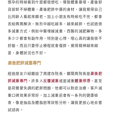
懷孕的時候看到什麼都很想吃，導致體重暴增，產後卸
貨卻卸不掉體重，產後肥胖中廣的身材，讓我覺得自己
比同齡人看起來顯老。加上小朋友有時候吃不完，都會
丟給媽媽解決，無形中越吃越多、越來越胖。也試過很
多減重方式，例如中醫埋線減重、西醫的減肥藥物，多
多少少都會有副作用，特別是心悸、噁心真的讓我很不
舒服。而且只要停止療程就會復胖，覺得精神越來越
差，身體狀況也不好。
產後肥胖減重專門
經過朋友介紹聽說了周建存院長，聽聞周院長是
產後肥
胖減重專門
，許多人
反覆減重
或是減重
體重停滯
，甚至
是荷爾蒙失調的肥胖問題，他都可以對症治療，客戶減
重口碑效果非常好，加上減重前會有一系列的健康檢
查，像是抽血及體脂肪等狀態分析，讓我更放心地去嘗
試諮詢。