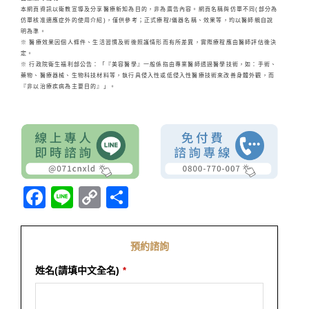
本網頁資訊以衛教宣導及分享醫療新知為目的，非為廣告內容。網頁名稱與仿單不同(部分為
仿單核准適應症外的使用介紹)，僅供參考；正式療程/儀器名稱、效果等，均以醫師親自說
明為準。
※ 醫療效果因個人條件、生活習慣及術後照護情形而有所差異，實際療程應由醫師評估後決
定。
※ 行政院衛生福利部公告：「『美容醫學』一般係指由專業醫師透過醫學技術，如：手術、
藥物、醫療器械、生物科技材料等，執行具侵入性或低侵入性醫療技術來改善身體外觀，而
『非以治療疾病為主要目的』」。
Facebook
Line
Copy
分
Link
享
預約諮詢
姓名(請填中文全名)
*