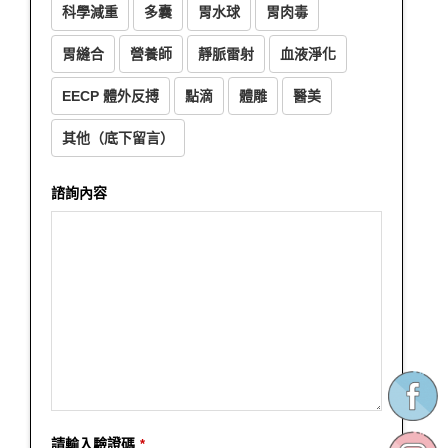
科學減重
多囊
胃水球
胃肉毒
胃縫合
營養師
靜脈雷射
血液淨化
EECP 體外反搏
點滴
體雕
醫美
其他（底下留言）
諮詢內容
請輸入驗證碼
*