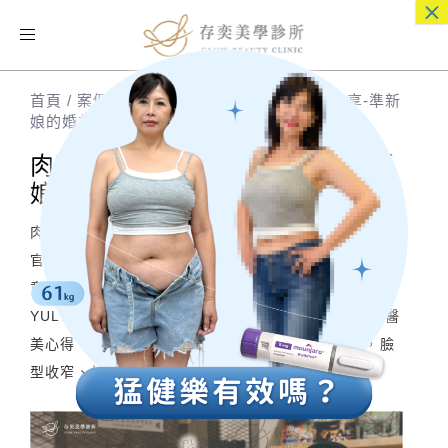
×
Toggle
navigation
首頁
/
案例分享
/
肉毒桿菌素 | 部落客案例分享-準新
娘的婚前肉毒小臉拉提保養
肉毒桿菌素 | 部落客案例分享-準新
娘的婚前肉毒小臉拉提保養
肉毒桿菌素非常有名的功效之一就是瘦小臉，亞洲人五
官較為扁平，臉形結構較寬，若喜歡咀嚼口香糖或是無
意識咬緊牙關，容易造成咀嚼肌肥厚或國字臉。讓空姐
YULI跟我們分享，她在存奕美學診所的肉毒小臉拉提醫
美心得，周建存院長如何幫助她在忙碌的婚前準備，臉
型收窄、拉提肌膚，輕鬆創造人人稱羨的小V臉。