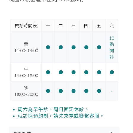
門診時間表
一
二
三
四
五
六
10
早
點
●
●
●
●
●
11:00~14:00
開
診
午
●
●
●
●
●
●
14:00~18:00
晚
●
●
●
●
●
-
18:00~20:00
周六為早午診，周日固定休診。
就診採預約制，請先來電或聯繫客服。