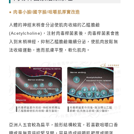
● 肉毒小臉l國字臉/咀嚼肌厚實改造
人體的神經末梢會分泌使肌肉收縮的乙醯膽鹼
(Acetylcholine)，注射肉毒桿菌素後，肉毒桿菌素會進
入到末梢神經，抑制乙醯膽鹼繼續分泌，使肌肉放鬆無
法收縮運動，進而肌膚平整，軟化肌肉。
亞洲人五官較為扁平，臉形結構較寬，若喜歡咀嚼口香
糖或是無意識咬緊牙關，容易造成咀嚼肌肥厚或國字