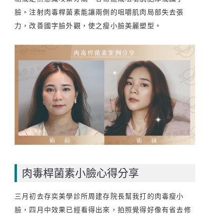
臉。注射肉毒桿菌素能讓兩側的咀嚼肌肉局部失去張
力，改善國字臉外觀，使之瘦小臉美麗塑型。
肉毒桿菌素小臉心得分享
三月初去存奕美學診所周建存院長幫我打的肉毒瘦小
臉，四月中效果已經看得出來，拍照覺得好像有省去修