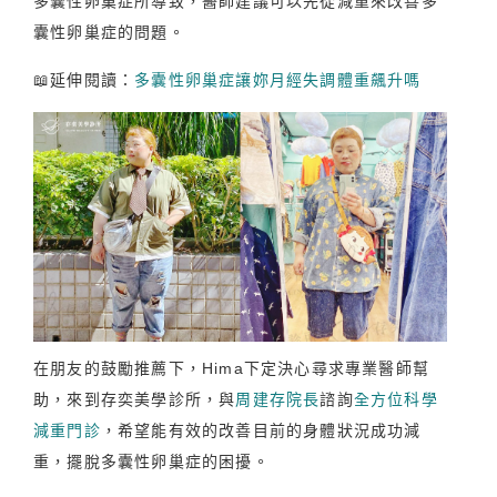
多囊性卵巢症所導致，醫師建議可以先從減重來改善多
囊性卵巢症的問題。
📖延伸閱讀：
多囊性卵巢症讓妳月經失調體重飆升嗎
在朋友的鼓勵推薦下，Hima下定決心尋求專業醫師幫
助，來到存奕美學診所，與
周建存院長
諮詢
全方位科學
減重門診
，希望能有效的改善目前的身體狀況成功減
重，擺脫多囊性卵巢症的困擾。