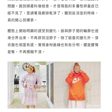
問題。跑到婦產科做檢查，才發現我的多囊性卵巢症已
經不見了，意謂著我都排乾淨了，聽到這消息的時候，
真的開心到爆表。
體態上開始明顯的感受到變化，臉與脖子間的輪廓也逐
漸分界出來，不再胖到沒脖子，除了臉蛋的變化外，穿
衣服也相當有感，覺得身材曲線也有些分明，腰是腰臀
是臀，不再模糊不清。