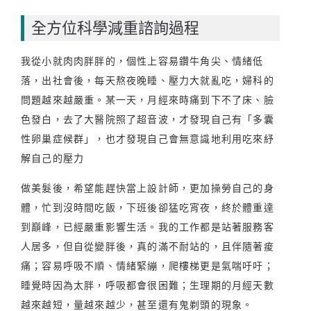
全方位科學減重諮詢過程
我從小就肉肉胖胖的，個性上容易鑽牛角尖、情緒低
落，出社會後，每天熬夜晚睡、壓力大就亂吃，婦科的
問題越來越嚴重。某一天，月經來時痛到下不了床、臉
色發白，去了大醫院照了超音波，才發現自己有「多囊
性卵巢症候群」，也才發現自己會無意識地利用吃來紓
解自己的壓力
做美髮後，希望能趕快當上設計師，更加操勞自己的身
體，忙到沒時間吃飯，下班後卻猛吃宵夜，終於體重達
到巔峰，已經嚴重影響生活。我的工作都是站著服務客
人居多，但自從變胖後，真的滿不耐站的，且伴隨著痠
痛；容易呼吸不順、情緒緊繃，爬樓梯更是氣喘吁吁；
睡覺時因為太胖，呼吸都會很困難；生理期的月經天數
越來越短，量越來越少，甚至還有鬼剃頭的現象。