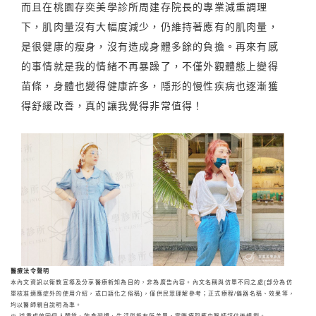
而且在桃園存奕美學診所周建存院長的專業減重調理
下，肌肉量沒有大幅度減少，仍維持著應有的肌肉量，
是很健康的瘦身，沒有造成身體多餘的負擔。再來有感
的事情就是我的情緒不再暴躁了，不僅外觀體態上變得
苗條，身體也變得健康許多，隱形的慢性疾病也逐漸獲
得舒緩改善，真的讓我覺得非常值得！
醫療法令聲明
本內文資訊以衛教宣導及分享醫療新知為目的，非為廣告內容。內文名稱與仿單不同之處(部分為仿
單核准適應症外的使用介紹，或口語化之俗稱)，僅供民眾理解參考；正式療程/儀器名稱、效果等，
均以醫師親自說明為準。