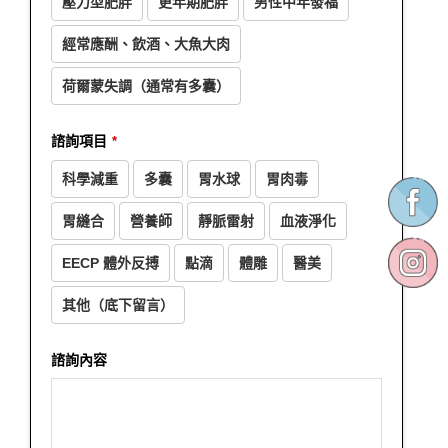
壓力型肥胖
更年期肥胖
男性中年發福
經常應酬、飲酒、大魚大肉
荷爾蒙失調（通常有多囊）
諮詢項目
*
科學減重
多囊
胃水球
胃肉毒
胃縫合
營養師
靜脈雷射
血液淨化
EECP 體外反搏
點滴
體雕
醫美
其他（底下留言）
Phone
諮詢內容
Number
*