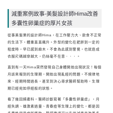
減重案例故事-美髮設計師Hima改善
多囊性卵巢症的厚片女孩
從事美髮業的設計師Hima，在工作壓力大、飲食不正常
的生活下，體重直直飆升。外型的變化在肥胖到一定的
程度時，早已感到麻木，不會為此感到警覺，也就造成
衣服尺碼越穿越大，仍絲毫不在意．．．。
直到有一天Hima突然發現自己身體開始出現狀況！每個
月該來報到的生理期，開始出現亂經的問題，不規律地
來、經期時間過長，甚至到決心尋求醫師幫助時，生理
期已經宛如停經般的狀態。
看了幾回婦產科，醫師診斷寫著「多囊性卵巢症」，月
經失調、雄激素過量、青春痘等生理上的變化，都是因