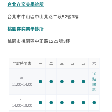
台北存奕美學診所
台北市中山區中山北路二段52號3樓
桃園存奕美學診所
桃園市桃園區中正路1223號3樓
門診時間表
一
二
三
四
五
六
10
早
點
●
●
●
●
●
11:00~14:00
開
診
午
●
●
●
●
●
●
14:00~18:00