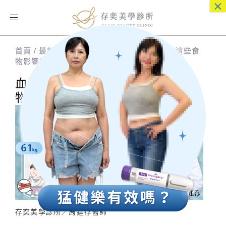
×
Toggle
navigation
首頁
/
最新消息
/
血栓飲食禁忌有哪些？小心這些食
物影響抗凝血藥作用
血栓飲食禁忌有哪些？小心這些食
物影響抗凝血藥作用
存奕美學診所／周建存醫師