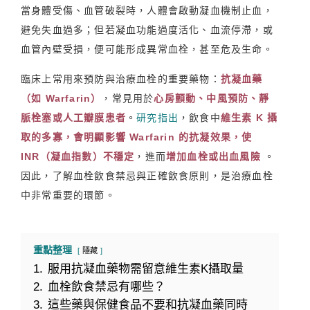
當身體受傷、血管破裂時，人體會啟動凝血機制止血，
避免失血過多；但若凝血功能過度活化、血流停滯，或
血管內壁受損，便可能形成異常血栓，甚至危及生命。
臨床上常用來預防與治療血栓的重要藥物：
抗凝血藥
（如 Warfarin）
，常見用於
心房顫動、中風預防、靜
脈栓塞或人工瓣膜患者
。
研究指出
，飲食中
維生素 K 攝
取的多寡，會明顯影響 Warfarin 的抗凝效果，使
INR（凝血指數）不穩定
，進而
增加血栓或出血風險
。
因此，了解血栓飲食禁忌與正確飲食原則，是治療血栓
中非常重要的環節。
重點整理
隱藏
1.
服用抗凝血藥物需留意維生素K攝取量
2.
血栓飲食禁忌有哪些？
3.
這些藥與保健食品不要和抗凝血藥同時