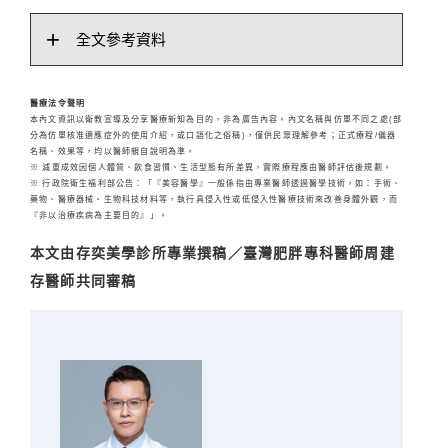
全文參考資料
醫療法令聲明
本內文資訊以衛教宣導及分享醫療新知為目的，非為廣告內容。內文名稱與仿單不同之處(部
分為仿單核准適應症外的使用介紹，或口語化之俗稱)，僅供民眾理解參考；正式療程/儀器
名稱、效果等，均以醫師親自說明為準。
※ 減重成效因個人體質、飲食習慣、生活型態有所差異，實際療程應由醫師評估後規劃。
※ 行政院衛生福利部公告：「『美容醫學』一般係指由專業醫師透過醫學技術，如：手術、
藥物、醫療器械、生物科技材料等，執行具侵入性或低侵入性醫療技術來改善身體外觀，而
『非以治療疾病為主要目的』」。
本文由存奕美學診所專業撰稿／臺灣肥胖專科醫師周建
存醫師共同審稿