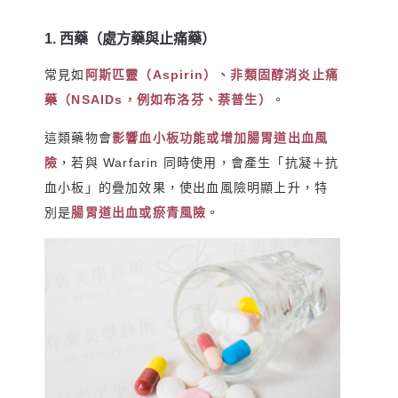
1. 西藥（處方藥與止痛藥）
常見如
阿斯匹靈（Aspirin）、非類固醇消炎止痛
藥（NSAIDs，例如布洛芬、萘普生）
。
這類藥物會
影響血小板功能或增加腸胃道出血風
險
，若與 Warfarin 同時使用，會產生「抗凝＋抗
血小板」的疊加效果，使出血風險明顯上升，特
別是
腸胃道出血或瘀青風險
。