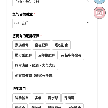
皆可(不指定時段)
您的目標體重
*
0-10公斤
Phone
您覺得的肥胖原因
*
Number
*
家族遺傳
產後肥胖
嗜吃甜食
壓力型肥胖
更年期肥胖
男性中年發福
經常應酬、飲酒、大魚大肉
荷爾蒙失調（通常有多囊）
諮詢項目
*
科學減重
多囊
胃水球
胃肉毒
胃縫合
營養師
靜脈雷射
血液淨化