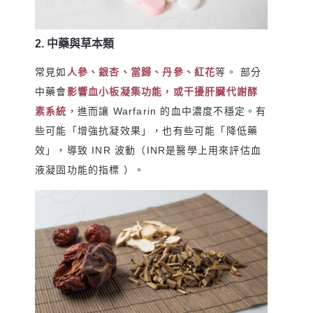
2. 中藥與草本類
常見如
人參、銀杏、當歸、丹參、紅花
等。 部分
中藥會
影響血小板凝集功能，或干擾肝臟代謝酵
素系統
，進而讓 Warfarin 的血中濃度不穩定。有
些可能「增強抗凝效果」，也有些可能「降低藥
效」，導致 INR 波動（INR是醫學上用來評估血
液凝固功能的指標 ）。