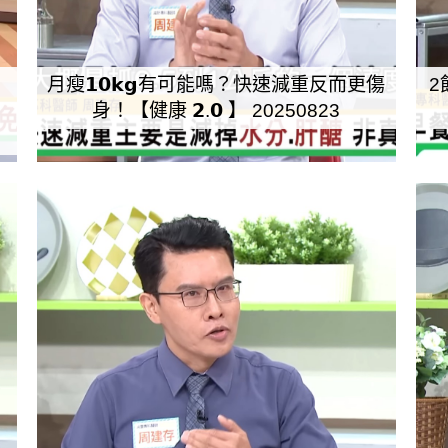
！
月瘦𝟭𝟬𝗸𝗴有可能嗎？快速減重反而更傷
2
身！【健康 𝟮.𝟬 】 20250823