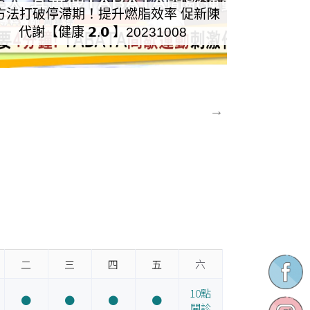
方法打破停滯期！提升燃脂效率 促新陳
代謝【健康 𝟮.𝟬 】20231008
→
二
三
四
五
六
10點
●
●
●
●
開診