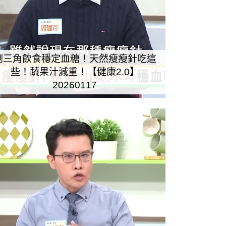
倒三角飲食穩定血糖！天然瘦瘦針吃這
些！蔬果汁減重！【健康2.0】
20260117