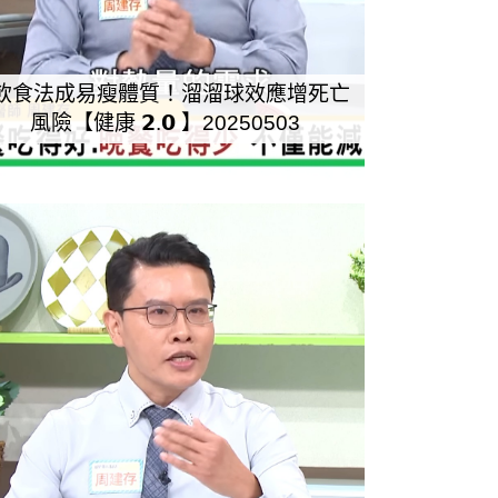
飲食法成易瘦體質！溜溜球效應增死亡
風險【健康 𝟮.𝟬 】20250503