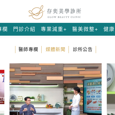
專欄
門診介紹
專業減重+
醫美微整+
健康
醫師專欄
媒體新聞
診所公告