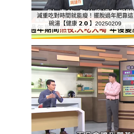
減重吃對時間就能瘦！擺脫過年肥靠這
碗湯【健康 𝟮.𝟬 】20250209