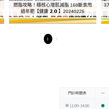
樣
燃脂攻略！穩核心增肌減脂 168斷食甩
3
過年肥【健康 𝟮.𝟬 】20240225
1
2
門診時間表
一
早 11:00~14:00
●