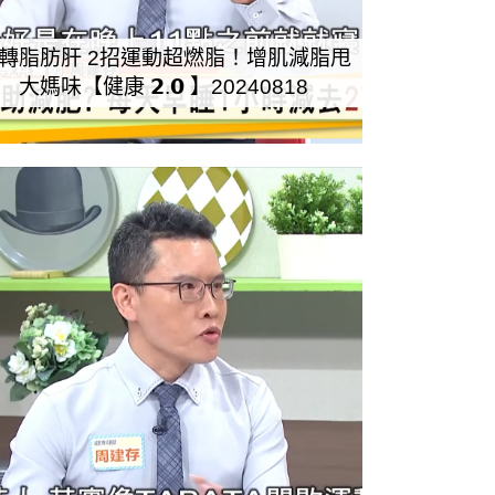
轉脂肪肝 2招運動超燃脂！增肌減脂甩
大媽味【健康 𝟮.𝟬 】20240818