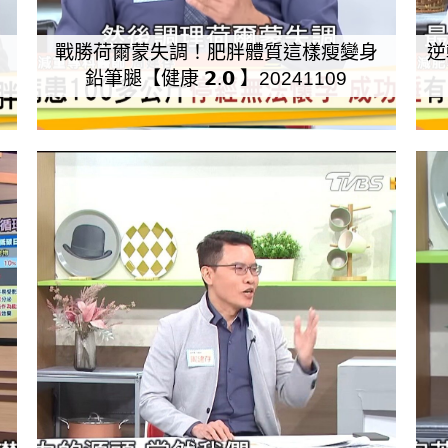
戰勝荷爾蒙失調！肥胖體質這樣瘦變身
逆
鉛筆腿【健康 𝟮.𝟬 】20241109