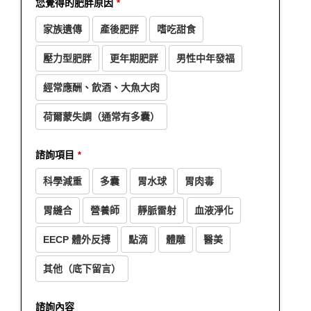
您覺得的肥胖原因
*
家族遺傳
產後肥胖
嗜吃甜食
壓力型肥胖
更年期肥胖
男性中年發福
經常應酬、飲酒、大魚大肉
荷爾蒙失調（通常有多囊）
諮詢項目
*
科學減重
多囊
胃水球
胃肉毒
胃縫合
營養師
靜脈雷射
血液淨化
EECP 體外反搏
點滴
體雕
醫美
其他（底下留言）
諮詢內容