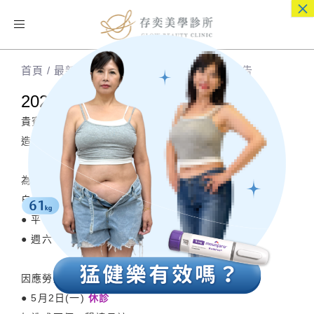
×
Toggle
navigation
首頁
/
最新消息
/
2022年5月營業時間調整公告
2022年5月營業時間調整公告
貴賓眾多，採取預約分流，控管人數
造成您的久候，我們深感抱歉
為服務更多求美者需求，
自2022年5月起，
每週三加開門診
● 平日 營業時間 11:00-20:00
● 週六 營業時間 10:00-17:00
因應勞動節門診時間調整
● 5月2日(一)
休診