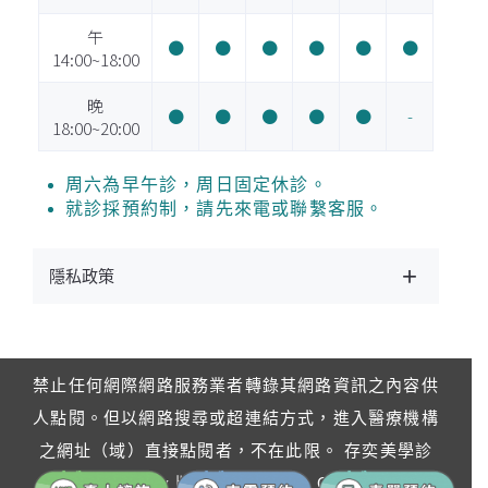
午
●
●
●
●
●
●
14:00~18:00
晚
●
●
●
●
●
-
18:00~20:00
周六為早午診，周日固定休診。
就診採預約制，請先來電或聯繫客服。
隱私政策
禁止任何網際網路服務業者轉錄其網路資訊之內容供
人點閱。但以網路搜尋或超連結方式，進入醫療機構
之網址（域）直接點閱者，不在此限。 存奕美學診
所 Glowbeauty 版權所有 © 2021 Glow Beauty