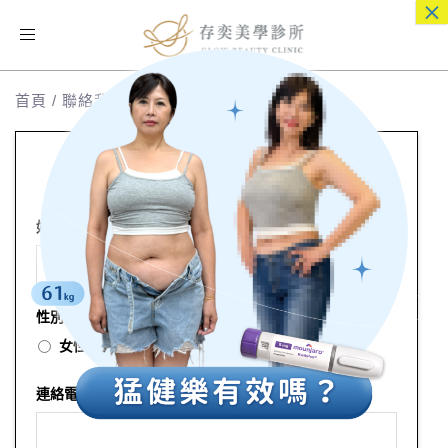
×
Toggle
navigation
首頁
/
聯絡我們
預約諮詢
姓名(請填中文全名)
*
性別
*
女性
男性
連絡電話(請填寫手機號碼)
*