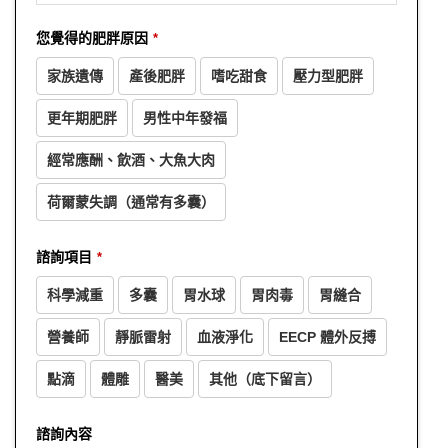
Phone
您覺得的肥胖原因
*
Number
*
家族遺傳
產後肥胖
嗜吃甜食
壓力型肥胖
更年期肥胖
男性中年發福
經常應酬、飲酒、大魚大肉
荷爾蒙失調（通常有多囊）
諮詢項目
*
科學減重
多囊
胃水球
胃肉毒
胃縫合
營養師
靜脈雷射
血液淨化
EECP 體外反搏
點滴
體雕
醫美
其他（底下留言）
諮詢內容