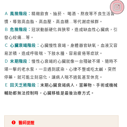
Ａ
風險階段：
精緻飲食、抽菸、 喝酒、熬夜等不良生活習
慣，導致高血脂、高血壓、高血糖…等代謝症候群。
Ｂ
危險階段：
冠狀動脈硬化與狹窄，造成缺血性心臟病，引
發心絞痛…等。
Ｃ
心臟衰竭階段：
心臟慢性衰竭，身體器官缺氧，血液又容
易淤積，造成呼吸喘、下肢水腫、容易疲倦等症狀。
Ｄ
末期階段：
慢性心衰竭的心臟就像一台殘破不堪、隨時不
堪一擊的老水泵，一旦遇到感染、心律不整或吃太鹹，突然
停藥，就可能立刻惡化，讓病人喘不過氣甚至休克。
Ｅ
回天乏術階段：
末期心臟衰竭病人，當藥物、手術或機械
輔助都無法控制時，心臟移植是最後治療方式。
醫師提醒