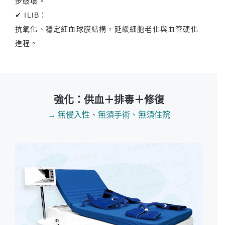
步破壞。
✔ ILIB：
抗氧化、穩定紅血球膜結構，延緩細胞老化與血管硬化
進程。
強化：供血＋排毒＋修復
→ 無侵入性、無須手術、無須住院