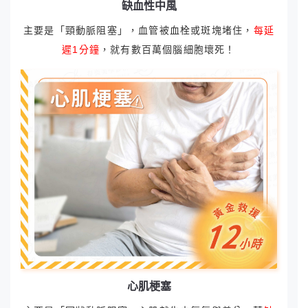
缺血性中風
主要是「頸動脈阻塞」，血管被血栓或斑塊堵住，
每延
遲1分鐘
，就有數百萬個腦細胞壞死！
心肌梗塞