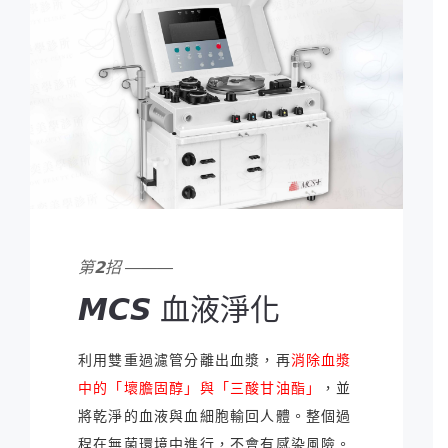
第𝟮招 ———
𝙈𝘾𝙎 血液淨化
利用雙重過濾管分離出血漿，再
消除血漿
中的「壞膽固醇」與「三酸甘油酯」
，並
將乾淨的血液與血細胞輸回人體。整個過
程在無菌環境中進行，不會有感染風險。