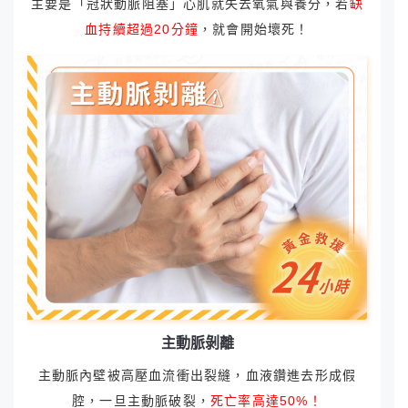
主要是「冠狀動脈阻塞」心肌就失去氧氣與養分，若
缺
血持續超過20分鐘
，就會開始壞死！
主動脈剝離
主動脈內壁被高壓血流衝出裂縫，血液鑽進去形成假
腔，一旦主動脈破裂，
死亡率高達50%！