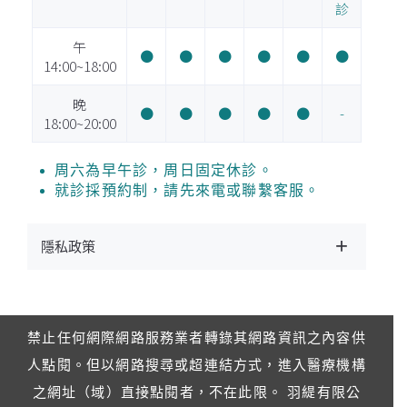
診
午
●
●
●
●
●
●
14:00~18:00
晚
●
●
●
●
●
-
18:00~20:00
周六為早午診，周日固定休診。
就診採預約制，請先來電或聯繫客服。
隱私政策
禁止任何網際網路服務業者轉錄其網路資訊之內容供
人點閱。但以網路搜尋或超連結方式，進入醫療機構
之網址（域）直接點閱者，不在此限。 羽緹有限公