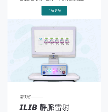
了解更多
第𝟯招 ———
𝙄𝙇𝙄𝘽 靜脈雷射