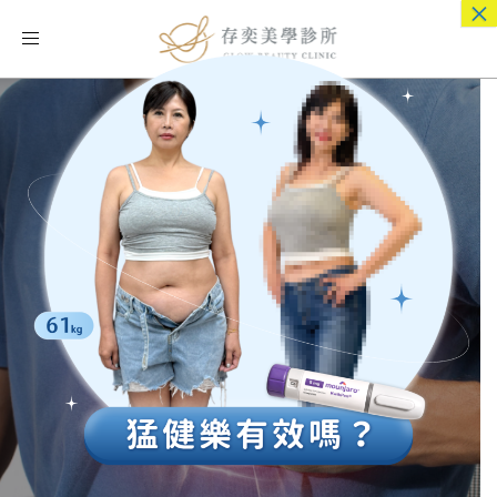
×
Toggle
navigation
心臟「跳太累」
要喘不過氣了！
小心腦中風、心肌梗塞、心衰竭！
真人客服