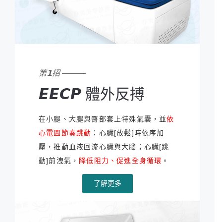
第𝟭招 ———
𝙀𝙀𝘾𝙋 體外反搏
在小腿、大腿與臀部套上特殊氣囊，並
依
心電圖節奏跳動
：心臟[放鬆]時依序加
壓，推動血液回流心臟與大腦；心臟[跳
動]前洩氣，
降低阻力、促進全身循環
。
了解更多