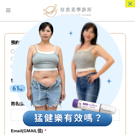
×
Toggle
navigation
預約項目
*
自律神經檢測 1500
胰島素阻抗檢測 999
兩者皆預約
性別
*
女性
男性
姓名(請填中文全名)
*
Email(GMAIL佳)
*