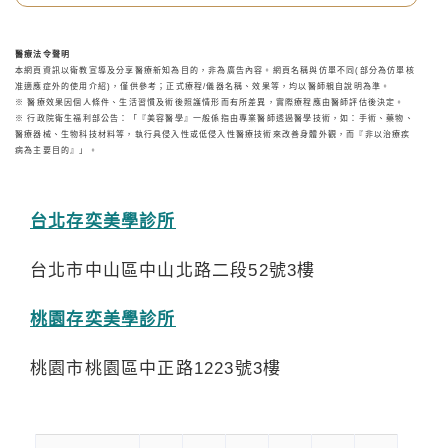
醫療法令聲明
本網頁資訊以衛教宣導及分享醫療新知為目的，非為廣告內容。網頁名稱與仿單不同(部分為仿單核
准適應症外的使用介紹)，僅供參考；正式療程/儀器名稱、效果等，均以醫師親自說明為準。
※ 醫療效果因個人條件、生活習慣及術後照護情形而有所差異，實際療程應由醫師評估後決定。
※ 行政院衛生福利部公告：「『美容醫學』一般係指由專業醫師透過醫學技術，如：手術、藥物、
醫療器械、生物科技材料等，執行具侵入性或低侵入性醫療技術來改善身體外觀，而『非以治療疾
病為主要目的』」。
台北存奕美學診所
台北市中山區中山北路二段52號3樓
桃園存奕美學診所
桃園市桃園區中正路1223號3樓